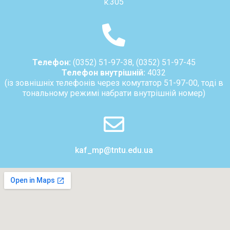
к.305
Телефон:
(0352) 51-97-38, (0352) 51-97-45
Телефон внутрішній:
4032
(із зовнішніх телефонів через комутатор 51-97-00, тоді в
тональному режимі набрати внутрішній номер)
kaf_mp@tntu.edu.ua