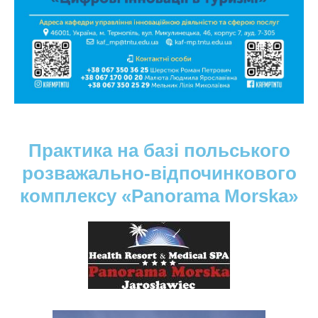
Практика на базі польського
розважально-відпочинкового
комплексу «Panorama Morska»