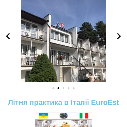
Літня практика в Італії EuroEst